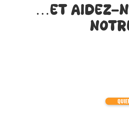
…et aidez-n
notr
Tenemos más de 
a mantener eco
Síguenos en redes sociales
SÚMATE A
QUIE