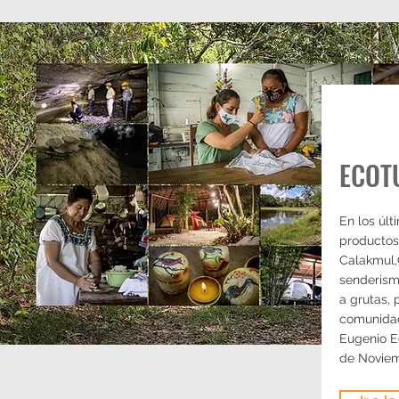
ECOT
En los últ
productos
Calakmul,
senderismo
a grutas, 
comunidade
Eugenio Ec
de Novie