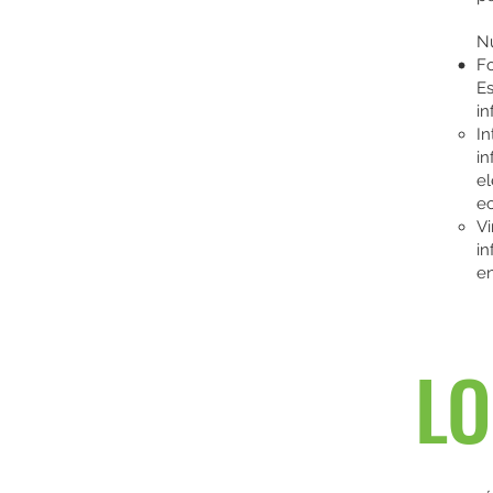
Nu
Fo
Es
in
In
in
el
ec
Vi
in
en
L