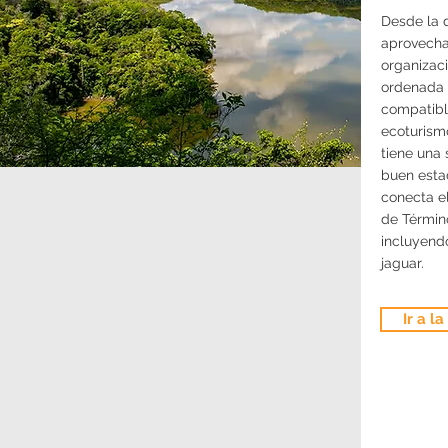
Desde la d
aprovecha
organizaci
ordenada 
compatible
ecoturism
tiene una 
buen esta
conecta e
de Término
incluyendo
jaguar.
Ir a l