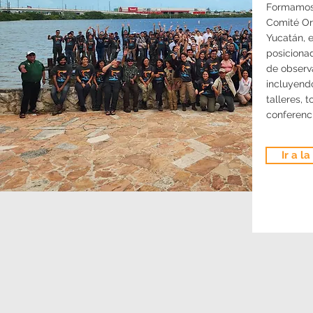
Formamos 
Comité Or
Yucatán, 
posiciona
de observ
incluyend
talleres, t
conferenc
Ir a l