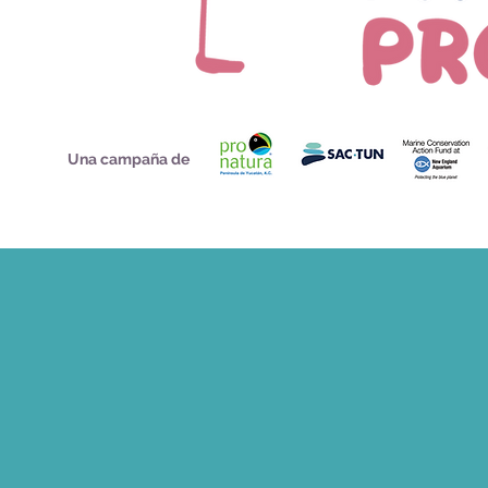
Una campaña de
¿Estás de visit
Ayúdanos contestando una breve
seguir mejorando las estrategi