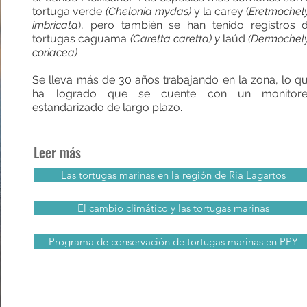
tortuga verde
(Chelonia mydas)
y la carey (
Eretmochel
imbricata
), pero también se han tenido registros 
tortugas caguama
(Caretta caretta) y
laúd
(Dermochel
coriacea)
Se lleva más de 30 años trabajando en la zona, lo q
ha logrado que se cuente con un monitor
estandarizado de largo plazo.
Leer más
Las tortugas marinas en la región de Ria Lagartos
El cambio climático y las tortugas marinas
Programa de conservación de tortugas marinas en PPY