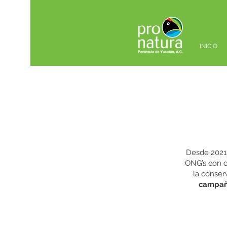
INICIO
Desde 2021,
ONG’s con d
la conser
campaña